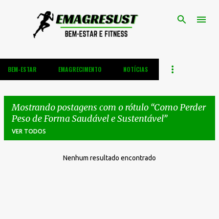
Pular para o conteúdo principal
BEM-ESTAR
EMAGRECIMENTO
NOTÍCIAS
Mostrando postagens com o rótulo
Como Perder
Peso de Forma Saudável e Sustentável
VER TODOS
Nenhum resultado encontrado
P
o
s
t
a