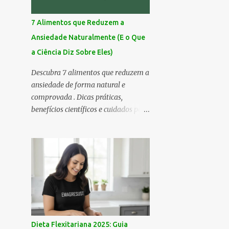
7 Alimentos que Reduzem a
Ansiedade Naturalmente (E o Que
a Ciência Diz Sobre Eles)
Descubra 7 alimentos que reduzem a
ansiedade de forma natural e
comprovada . Dicas práticas,
benefícios científicos e cuidados para
seu bem-estar emocional! Você já
sentiu aquela inquietação no peito,
um pensamento acelerado que não
para, e uma vontade de fugir do
mundo por uns minutos? 💭 A
ansiedade é assim — silenciosa,
sorrateira e, às vezes, avassaladora.
Mas calma… respira comigo. 🌬️ Hoje
eu trouxe uma lista especial: 7
Dieta Flexitariana 2025: Guia