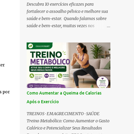
Descubra 10 exercícios eficazes para
fortalecer o assoalho pélvico e melhore sua
saúde e bem-estar. Quando falamos sobre
saúde e bem-estar, muitas vezes nos
concentramos em aspectos como dieta,
exercícios cardiovasculares e musculação.
No entanto, uma área frequentemente
negligenciada é o assoalho pélvico . Esta
rede de músculos e tecidos desempenha um
ter
papel vital em nossas vidas diárias,
influenciando funções básicas como controle
urinário e suporte a órgãos internos.
Surpreendentemente, o fortalecimento do
s por
Como Aumentar a Queima de Calorias
assoalho pélvico não é apenas uma
Após o Exercício
preocupação feminina. Homens também
podem se beneficiar enormemente ao incluir
TREINOS · EMAGRECIMENTO · SAÚDE
exercícios para essa região em sua rotina.
Treino Metabólico: Como Aumentar o Gasto
Então, por que o assoalho pélvico merece
Calórico e Potencializar Seus Resultados
sua atenção? Um assoalho pélvico