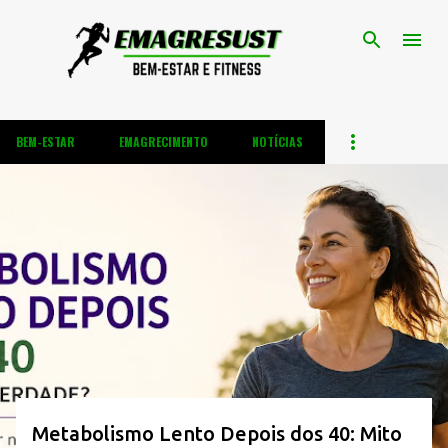
Pular para o conteúdo principal
BEM-ESTAR
EMAGRECIMENTO
NOTÍCIAS
P
o
s
t
a
g
e
n
s
Metabolismo Lento Depois dos 40: Mito