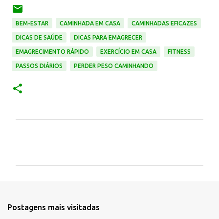
BEM-ESTAR
CAMINHADA EM CASA
CAMINHADAS EFICAZES
DICAS DE SAÚDE
DICAS PARA EMAGRECER
EMAGRECIMENTO RÁPIDO
EXERCÍCIO EM CASA
FITNESS
PASSOS DIÁRIOS
PERDER PESO CAMINHANDO
C
o
m
e
n
t
á
Postagens mais visitadas
r