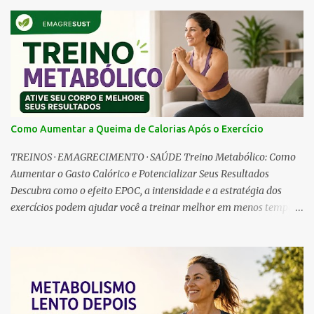
i
o
s
Como Aumentar a Queima de Calorias Após o Exercício
TREINOS · EMAGRECIMENTO · SAÚDE Treino Metabólico: Como
Aumentar o Gasto Calórico e Potencializar Seus Resultados
Descubra como o efeito EPOC, a intensidade e a estratégia dos
exercícios podem ajudar você a treinar melhor em menos tempo.
Treino Metabólico em Casa: Comece com Apenas 5 Minutos Você
já terminou o dia pensando: “Eu queria treinar, mas não tive
tempo”? A boa notícia é que cuidar do seu corpo não precisa
depender de horas livres. O treino metabólico é uma estratégia que
combina movimentos eficientes, intensidade ajustada e exercícios
que envolvem diferentes grupos musculares, ajudando a aumentar