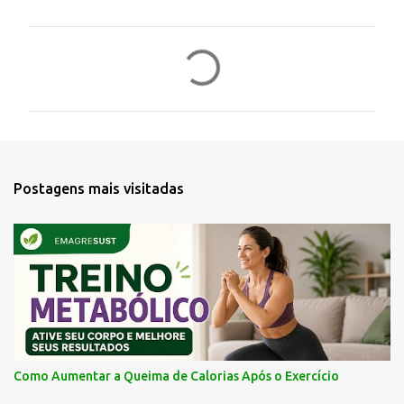
C
o
m
e
n
t
á
Postagens mais visitadas
r
i
o
s
Como Aumentar a Queima de Calorias Após o Exercício