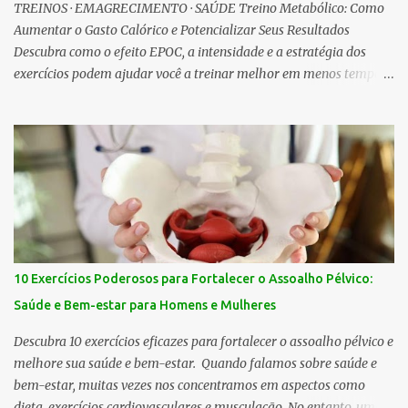
TREINOS · EMAGRECIMENTO · SAÚDE Treino Metabólico: Como
Aumentar o Gasto Calórico e Potencializar Seus Resultados
Descubra como o efeito EPOC, a intensidade e a estratégia dos
exercícios podem ajudar você a treinar melhor em menos tempo.
Treino Metabólico em Casa: Comece com Apenas 5 Minutos Você
já terminou o dia pensando: “Eu queria treinar, mas não tive
tempo”? A boa notícia é que cuidar do seu corpo não precisa
depender de horas livres. O treino metabólico é uma estratégia que
combina movimentos eficientes, intensidade ajustada e exercícios
que envolvem diferentes grupos musculares, ajudando a aumentar
a demanda energética do organismo. E o melhor: ele pode ser
adaptado para diferentes níveis de condicionamento — desde
quem está começando até quem já tem uma rotina de exercícios.
10 Exercícios Poderosos para Fortalecer o Assoalho Pélvico:
💚 Nota do Editor EmagreSust Exercício não é punição e não
Saúde e Bem-estar para Homens e Mulheres
precisa ser extremo para trazer benefícios. O movimento constante
ajuda a fortalecer o corpo, melhorar a disposição e construir ...
Descubra 10 exercícios eficazes para fortalecer o assoalho pélvico e
melhore sua saúde e bem-estar. Quando falamos sobre saúde e
bem-estar, muitas vezes nos concentramos em aspectos como
dieta, exercícios cardiovasculares e musculação. No entanto, uma