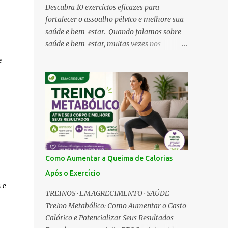
Descubra 10 exercícios eficazes para
fortalecer o assoalho pélvico e melhore sua
saúde e bem-estar. Quando falamos sobre
saúde e bem-estar, muitas vezes nos
concentramos em aspectos como dieta,
e
exercícios cardiovasculares e musculação.
No entanto, uma área frequentemente
negligenciada é o assoalho pélvico . Esta
rede de músculos e tecidos desempenha um
papel vital em nossas vidas diárias,
influenciando funções básicas como controle
urinário e suporte a órgãos internos.
Surpreendentemente, o fortalecimento do
Como Aumentar a Queima de Calorias
assoalho pélvico não é apenas uma
Após o Exercício
preocupação feminina. Homens também
 e
podem se beneficiar enormemente ao incluir
TREINOS · EMAGRECIMENTO · SAÚDE
exercícios para essa região em sua rotina.
Treino Metabólico: Como Aumentar o Gasto
Então, por que o assoalho pélvico merece
Calórico e Potencializar Seus Resultados
sua atenção? Um assoalho pélvico