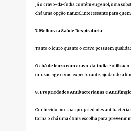
Já o cravo-da-índia contém eugenol, uma subst
chá uma opção natural interessante para quem 
7. Melhora a Saúde Respiratória
Tanto o louro quanto o cravo possuem qualidad
O
chá de louro com cravo-da-índia
é utilizado
infusão age como expectorante, ajudando a limpa
8. Propriedades Antibacterianas e Antifúngi
Conhecido por suas propriedades antibacterian
torna o chá uma ótima escolha para
prevenir i