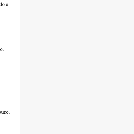
do o
o.
ouro,