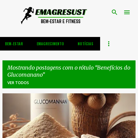
Pular para o conteúdo principal
BEM-ESTAR
EMAGRECIMENTO
NOTÍCIAS
Mostrando postagens com o rótulo
Benefícios do
Glucomanano
VER TODOS
P
o
s
t
a