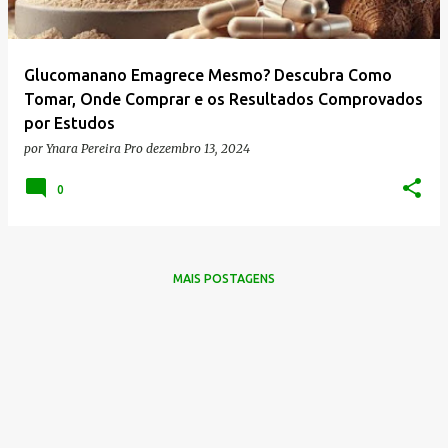
g
e
n
Glucomanano Emagrece Mesmo? Descubra Como
s
Tomar, Onde Comprar e os Resultados Comprovados
por Estudos
por
Ynara Pereira Pro
dezembro 13, 2024
0
MAIS POSTAGENS