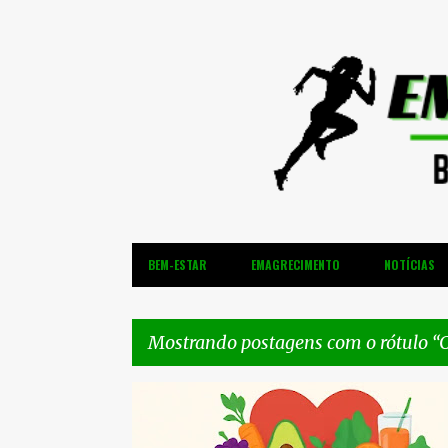
BEM-ESTAR
EMAGRECIMENTO
NOTÍCIAS
Mostrando postagens com o rótulo
C
P
AHA
ALIMENTAÇÃO CARDIOPROTETORA
o