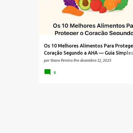
s
t
a
g
e
n
Os 10 Melhores Alimentos Para Protege
s
Coração Segundo a AHA — Guia Simples
Comer Bem e Emagrecer
por
Ynara Pereira Pro
dezembro 12, 2025
0