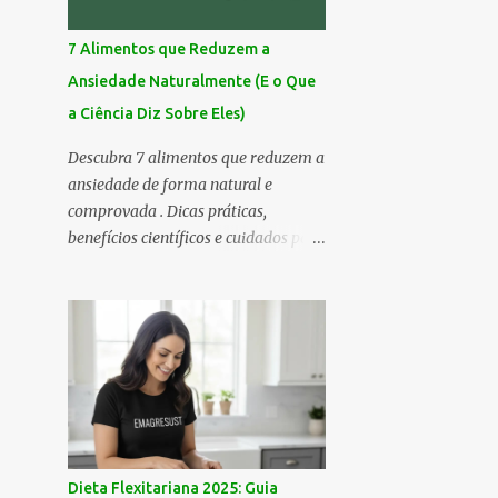
7 Alimentos que Reduzem a
Ansiedade Naturalmente (E o Que
a Ciência Diz Sobre Eles)
Descubra 7 alimentos que reduzem a
ansiedade de forma natural e
comprovada . Dicas práticas,
benefícios científicos e cuidados para
seu bem-estar emocional! Você já
sentiu aquela inquietação no peito,
um pensamento acelerado que não
para, e uma vontade de fugir do
mundo por uns minutos? 💭 A
ansiedade é assim — silenciosa,
sorrateira e, às vezes, avassaladora.
Mas calma… respira comigo. 🌬️ Hoje
eu trouxe uma lista especial: 7
Dieta Flexitariana 2025: Guia