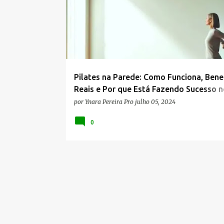
s
t
a
g
e
n
Pilates na Parede: Como Funciona, Bene
s
Reais e Por que Está Fazendo Sucesso n
TikTok
por
Ynara Pereira Pro
julho 05, 2024
0