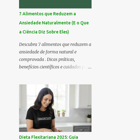
7 Alimentos que Reduzem a
Ansiedade Naturalmente (E o Que
a Ciência Diz Sobre Eles)
Descubra 7 alimentos que reduzem a
ansiedade de forma natural e
comprovada . Dicas práticas,
benefícios científicos e cuidados para
seu bem-estar emocional! Você já
sentiu aquela inquietação no peito,
um pensamento acelerado que não
para, e uma vontade de fugir do
mundo por uns minutos? 💭 A
ansiedade é assim — silenciosa,
sorrateira e, às vezes, avassaladora.
Mas calma… respira comigo. 🌬️ Hoje
eu trouxe uma lista especial: 7
Dieta Flexitariana 2025: Guia