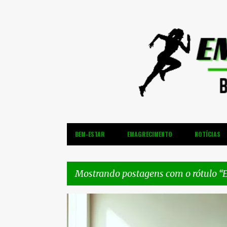
BEM-ESTAR
EMAGRECIMENTO
NOTÍCIAS
Mostrando postagens com o rótulo
E
P
AUMENTO DA FLEXIBILIDADE
o