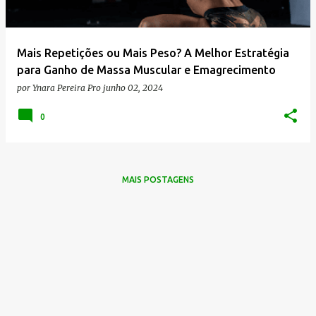
g
e
n
Mais Repetições ou Mais Peso? A Melhor Estratégia
s
para Ganho de Massa Muscular e Emagrecimento
por
Ynara Pereira Pro
junho 02, 2024
0
MAIS POSTAGENS