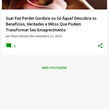
g
e
n
Suar Faz Perder Gordura ou Só Água? Descubra os
s
Benefícios, Verdades e Mitos Que Podem
Transformar Seu Emagrecimento
por
Ynara Pereira Pro
novembro 22, 2024
0
MAIS POSTAGENS