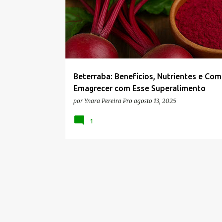
s
t
a
g
e
n
Beterraba: Benefícios, Nutrientes e Co
s
Emagrecer com Esse Superalimento
por
Ynara Pereira Pro
agosto 13, 2025
1