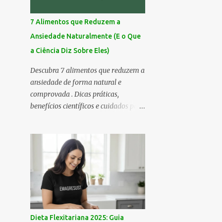
7 Alimentos que Reduzem a
Ansiedade Naturalmente (E o Que
a Ciência Diz Sobre Eles)
Descubra 7 alimentos que reduzem a
ansiedade de forma natural e
comprovada . Dicas práticas,
benefícios científicos e cuidados para
seu bem-estar emocional! Você já
sentiu aquela inquietação no peito,
um pensamento acelerado que não
para, e uma vontade de fugir do
mundo por uns minutos? 💭 A
ansiedade é assim — silenciosa,
sorrateira e, às vezes, avassaladora.
Mas calma… respira comigo. 🌬️ Hoje
eu trouxe uma lista especial: 7
Dieta Flexitariana 2025: Guia