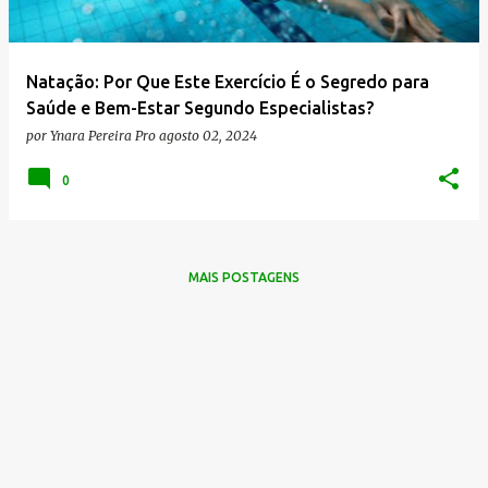
g
e
n
Natação: Por Que Este Exercício É o Segredo para
s
Saúde e Bem-Estar Segundo Especialistas?
por
Ynara Pereira Pro
agosto 02, 2024
0
MAIS POSTAGENS