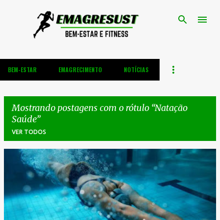
Pular para o conteúdo principal
BEM-ESTAR
EMAGRECIMENTO
NOTÍCIAS
Mostrando postagens com o rótulo
Natação
Saúde
VER TODOS
P
o
s
t
a