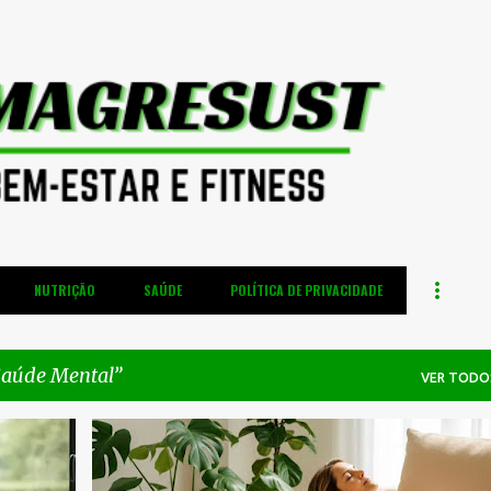
Pular para o conteúdo principal
NUTRIÇÃO
SAÚDE
POLÍTICA DE PRIVACIDADE
aúde Mental
VER TODO
+
5
APRENDIZADO E MEMÓRIA
BEM-ESTAR
+
4