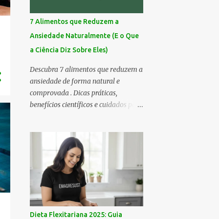
7 Alimentos que Reduzem a
Ansiedade Naturalmente (E o Que
a Ciência Diz Sobre Eles)
Descubra 7 alimentos que reduzem a
ansiedade de forma natural e
comprovada . Dicas práticas,
benefícios científicos e cuidados para
seu bem-estar emocional! Você já
sentiu aquela inquietação no peito,
um pensamento acelerado que não
para, e uma vontade de fugir do
mundo por uns minutos? 💭 A
ansiedade é assim — silenciosa,
sorrateira e, às vezes, avassaladora.
Mas calma… respira comigo. 🌬️ Hoje
eu trouxe uma lista especial: 7
Dieta Flexitariana 2025: Guia