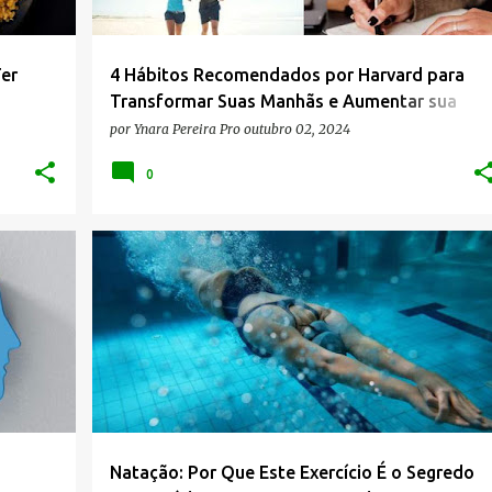
er
4 Hábitos Recomendados por Harvard para
Transformar Suas Manhãs e Aumentar sua
Produtividade
por
Ynara Pereira Pro
outubro 02, 2024
0
+
6
BEM-ESTAR
BENEFÍCIOS NATAÇÃO
+
6
s
Natação: Por Que Este Exercício É o Segredo