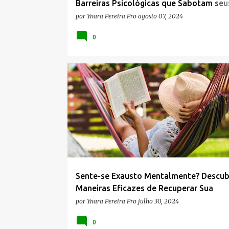
Barreiras Psicológicas que Sabotam seu
Objetivos de Saúde
por
Ynara Pereira Pro
agosto 07, 2024
0
BEM-ESTAR
CANSAÇO MENTAL
DICAS PRÁTICAS
Sente-se Exausto Mentalmente? Descub
Maneiras Eficazes de Recuperar Sua
Concentração
por
Ynara Pereira Pro
julho 30, 2024
0