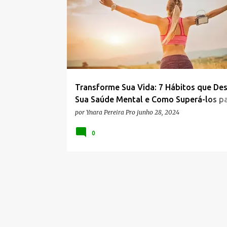
Transforme Sua Vida: 7 Hábitos que De
Sua Saúde Mental e Como Superá-los p
Estilo de Vida Saudável
por
Ynara Pereira Pro
junho 28, 2024
0