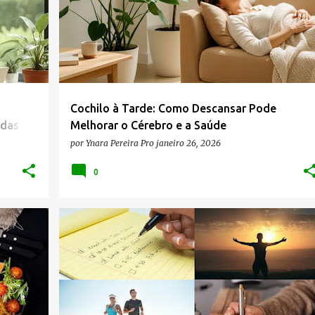
Cochilo à Tarde: Como Descansar Pode
adas
Melhorar o Cérebro e a Saúde
por
Ynara Pereira Pro
janeiro 26, 2026
0
+
6
AUMENTAR A ENERGIA
COMEÇAR BEM O DIA
+
4