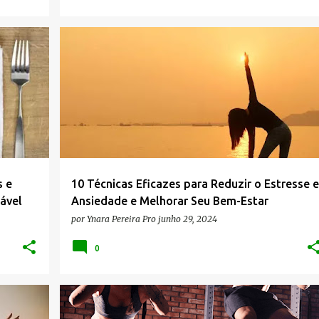
+
7
ANSIEDADE
AUTOCUIDADO
BEM-ESTAR
+
6
s e
10 Técnicas Eficazes para Reduzir o Estresse e
ável
Ansiedade e Melhorar Seu Bem-Estar
por
Ynara Pereira Pro
junho 29, 2024
0
+
4
BENEFÍCIOS DO CROSSFIT
CROSSFIT
+
5