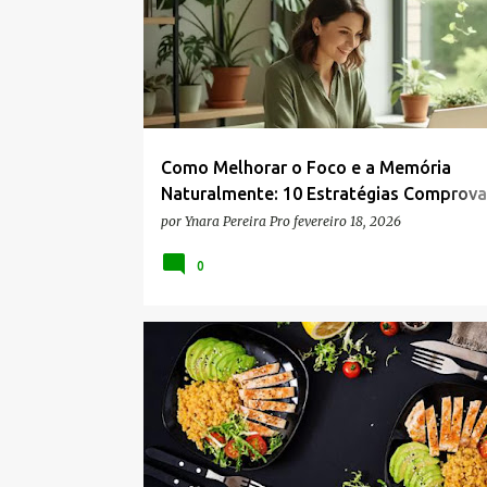
s
t
a
g
e
n
Como Melhorar o Foco e a Memória
s
Naturalmente: 10 Estratégias Comprov
pela Ciência
por
Ynara Pereira Pro
fevereiro 18, 2026
0
ALIMENTAÇÃO SAUDÁVEL
AUTOCUIDADO