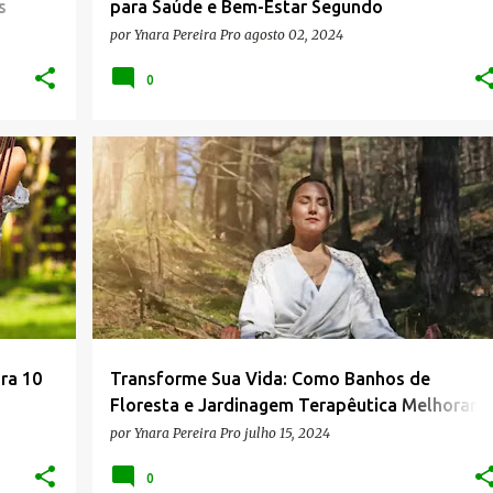
s
para Saúde e Bem-Estar Segundo
Especialistas?
por
Ynara Pereira Pro
agosto 02, 2024
0
+
4
BANHOS DE FLORESTA
BEM-ESTAR
BIOFILIA
+
4
ra 10
Transforme Sua Vida: Como Banhos de
Floresta e Jardinagem Terapêutica Melhoram
Seu Bem-Estar
por
Ynara Pereira Pro
julho 15, 2024
0