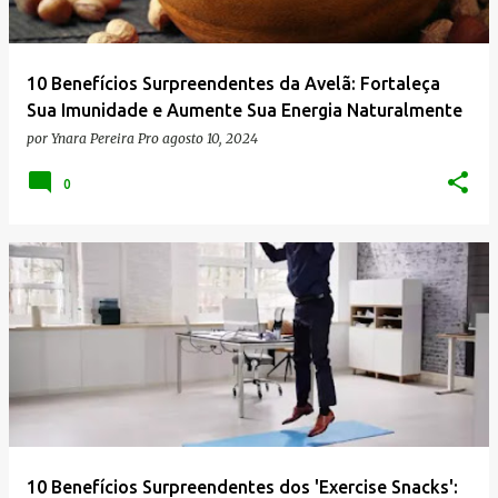
g
e
n
10 Benefícios Surpreendentes da Avelã: Fortaleça
s
Sua Imunidade e Aumente Sua Energia Naturalmente
por
Ynara Pereira Pro
agosto 10, 2024
0
10 Benefícios Surpreendentes dos 'Exercise Snacks':