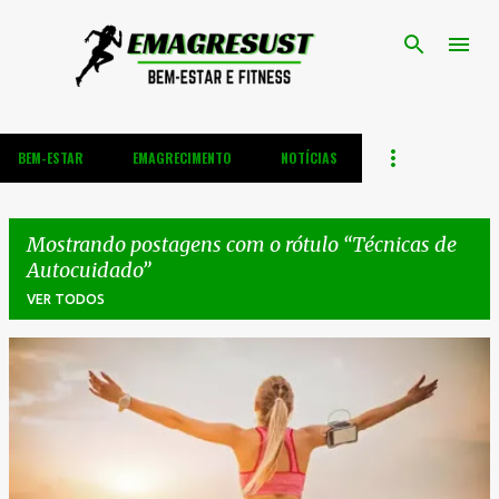
Pular para o conteúdo principal
BEM-ESTAR
EMAGRECIMENTO
NOTÍCIAS
Mostrando postagens com o rótulo
Técnicas de
Autocuidado
VER TODOS
P
o
s
t
a