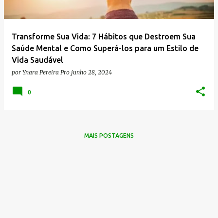
g
e
n
Transforme Sua Vida: 7 Hábitos que Destroem Sua
s
Saúde Mental e Como Superá-los para um Estilo de
Vida Saudável
por
Ynara Pereira Pro
junho 28, 2024
0
MAIS POSTAGENS